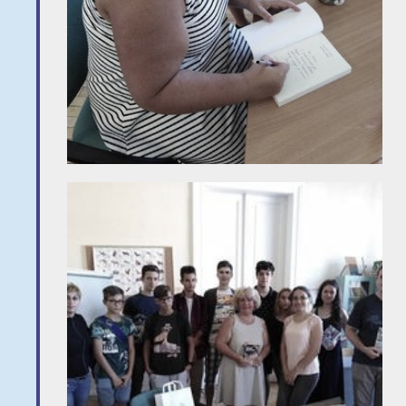
График на
учебното
време
За контакт
Детска
градина
Представяне
Записване
Учители
Информация
Записване в
училището
Зрелостен
изпит