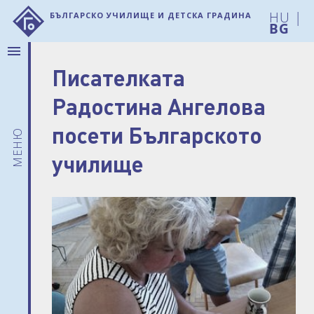
HU
|
Българско училище и детска градина
menu
Писателката
За нас
Новини
Радостина Ангелова
Представяне
посети Българското
Данни на
меню
институцията
училище
Летопис
Филиали
Учители
Родителски
съвет
Документи
Календар