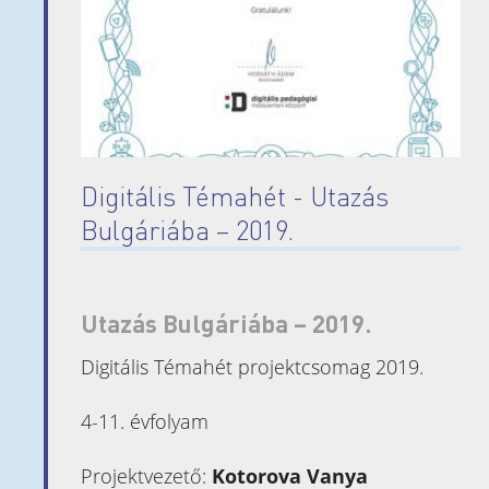
Naptár
Heti órarend
Kapcsolat
Óvoda
Bemutatkozás
Digitális Témahét - Utazás
Beiratkozás
Bulgáriába – 2019.
Pedagógusaink
Információk
Utazás Bulgáriába – 2019.
Beiratkozás az
Digitális Témahét projektcsomag 2019.
iskolába
Érettségi
4-11. évfolyam
vizsga
ECL
Projektvezető:
Kotorova Vanya