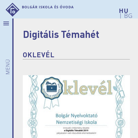
Bolgár Iskola és Óvoda
|
BG
menu
Digitális Témahét
Rólunk
Hírek
Bemutatkozunk
OKLEVÉL
Intézményi
menü
adatok
Iskolánk
története
Telephelyeink
Pedagógusaink
Szülői
munkaközösség
Dokumentumok