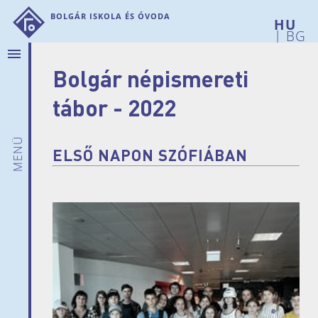
Bolgár Iskola és Óvoda
|
BG
menu
Bolgár népismereti
Rólunk
Hírek
tábor - 2022
Bemutatkozunk
Intézményi
menü
adatok
ELSŐ NAPON SZÓFIÁBAN
Iskolánk
története
Telephelyeink
Pedagógusaink
Szülői
munkaközösség
Dokumentumok