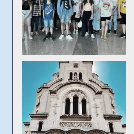
Naptár
Heti órarend
Kapcsolat
Óvoda
Bemutatkozás
Beiratkozás
Pedagógusaink
Információk
Beiratkozás az
iskolába
Érettségi
vizsga
ECL