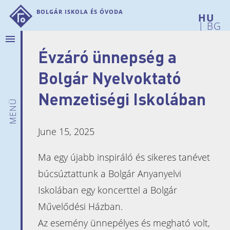
Bolgár Iskola és Óvoda
|
BG
menu
Évzáró ünnepség a
Rólunk
Hírek
Bolgár Nyelvoktató
Bemutatkozunk
Nemzetiségi Iskolában
Intézményi
menü
adatok
Iskolánk
June 15, 2025
története
Telephelyeink
Ma egy újabb inspiráló és sikeres tanévet
Pedagógusaink
búcsúztattunk a Bolgár Anyanyelvi
Szülői
Iskolában egy koncerttel a Bolgár
munkaközösség
Művelődési Házban.
Dokumentumok
Az esemény ünnepélyes és megható volt,