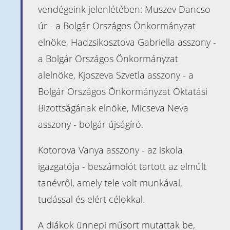
Naptár
vendégeink jelenlétében: Muszev Dancso
Heti órarend
úr - a Bolgár Országos Önkormányzat
Kapcsolat
elnöke, Hadzsikosztova Gabriella asszony -
a Bolgár Országos Önkormányzat
Óvoda
alelnöke, Kjoszeva Szvetla asszony - a
Bemutatkozás
Bolgár Országos Önkormányzat Oktatási
Beiratkozás
Bizottságának elnöke, Micseva Neva
Pedagógusaink
asszony - bolgár újságíró.
Információk
Kotorova Vanya asszony - az iskola
Beiratkozás az
igazgatója - beszámolót tartott az elmúlt
iskolába
tanévről, amely tele volt munkával,
Érettségi
tudással és elért célokkal.
vizsga
ECL
A diákok ünnepi műsort mutattak be,