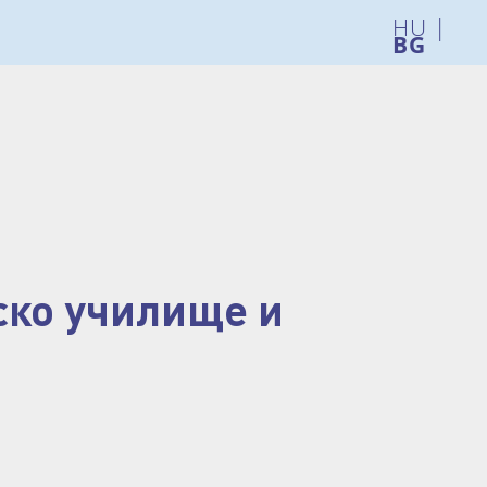
HU
|
ско училище и