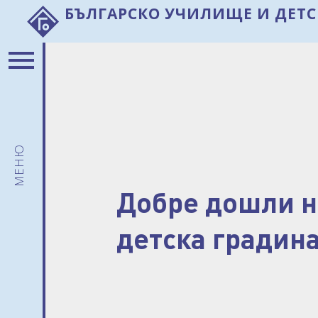
Българско училище и детс
menu
За нас
Новини
Представяне
Данни на
меню
институцията
Летопис
Добре дошли н
Филиали
детска градина
Учители
Родителски
съвет
Документи