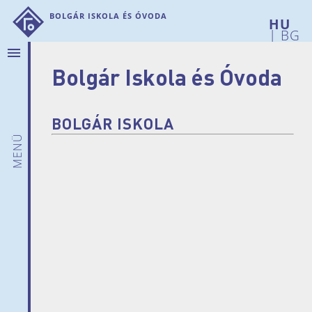
Bolgár Iskola és Óvoda
|
BG
menu
Bolgár Iskola és Óvoda
Rólunk
Hírek
Bemutatkozunk
BOLGÁR ISKOLA
Intézményi
menü
adatok
Iskolánk
története
Telephelyeink
Pedagógusaink
Szülői
munkaközösség
Dokumentumok