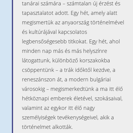
Naptár
tanárai számára – számtalan új érzést és
Heti órarend
tapasztalatot adott. Egy hét, amely alatt
Kapcsolat
megismertük az anyaország történelmével
és kultúrájával kapcsolatos
Óvoda
legbensőségesebb titkokat. Egy hét, ahol
Bemutatkozás
minden nap más és más helyszínre
Beiratkozás
látogattunk, különböző korszakokba
Pedagógusaink
csöppentünk – a trák időktől kezdve, a
reneszánszon át, a modern bulgáriai
Információk
városokig – megismerkedtünk a ma itt élő
Beiratkozás az
hétköznapi emberek életével, szokásaival,
iskolába
valamint az egykor itt élő nagy
Érettségi
vizsga
személyiségek tevékenységeivel, akik a
ECL
történelmet alkották.