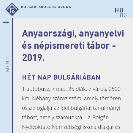
Bolgár Iskola és Óvoda
|
BG
menu
Anyaországi, anyanyelvi
Rólunk
Hírek
és népismereti tábor -
Bemutatkozunk
2019.
Intézményi
menü
adatok
Iskolánk
HÉT NAP BULGÁRIÁBAN
története
1 autóbusz, 7 nap, 25 diák, 7 város, 2500
Telephelyeink
km. Néhány száraz szám, amely tömören
Pedagógusaink
összefoglalja az idei bulgáriai tanulmányi
Szülői
munkaközösség
tábort, amely számunkra – a Bolgár
Dokumentumok
Nyelvoktató Nemzetiségi Iskola diákjai és